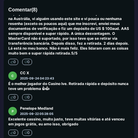
Shawn Cullum
S
2025-09-26 03:42:10
Comentar
(
8
)
Ok, aqui está minha revisão honesta da minha experiência. Estou
na Austrália, vi alguém usando este site e vi pouca ou nenhuma
resenha (exceto os poucos aqui) que me inscrevi, enviei meus
documentos de verificação e fiz um depósito de US $ 100aud. AAS
sempre disponível e super rápido. A única desvantagem. O
MasterCard não é suportado, por isso teve que se retirar via
transferência bancária. Depois disso, fez a retirada. 2 dias depois.
Lá está no meu banco. Não é mais feliz. Eles lidaram com as coisas
muito bem e super rápida retirada.5/5
0
0
CC X
C
2025-09-24 04:23:43
É o melhor jogador do Casino Ive. Retirada rápida e depósito nunca
teve um problema 👍👍
0
0
Penelope Medland
P
2025-09-22 05:28:05
Excelente cassino, muito justo, teve muitas vitórias e até venceu
em jogos grátis, eu amo isso, obrigado
0
0