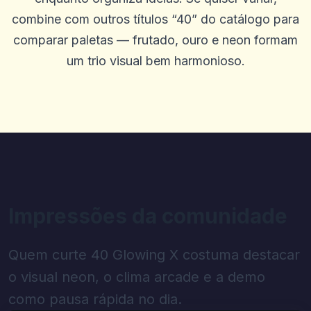
J
2025-10-15 07:14:12
combine com outros títulos “40” do catálogo para
Ampla gama de opções de apostas com boas probabilidades
comparar paletas — frutado, ouro e neon formam
0
0
um trio visual bem harmonioso.
Dale White
D
2025-10-03 11:10:46
Lá ótimo
0
0
Jolly Sauzuo
J
2025-10-01 07:09:57
Não sei por que é classificado como mal, é simplesmente o melhor
e amigável que a equipe de apoio conhece o trabalho deles, eu
tenho uma planície em documentos da FICA, enviei meus
documentos de 3 a 4 vezes que eles ainda não os aprovam, além
disso, é o melhor
Impressões da comunidade
0
0
Taha Talebpour
Quem curte 40 Glowing X costuma destacar
T
2025-09-30 00:03:50
Um dos melhores projetos no campo de jogos e loterias
o visual neon, o clima arcade e a demo
0
0
como pausa rápida no dia.