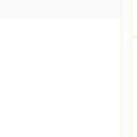
s. Bônus incríveis e pagamentos real
postas com boas probabilidades