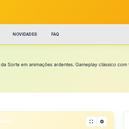
NOVIDADES
FAQ
tes da Sorte em animações ardentes. Gameplay clássico co
DENTES