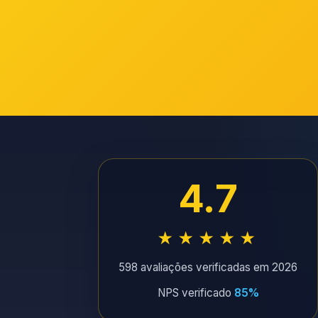
4.7
★★★★★
598 avaliações verificadas em 2026
NPS verificado
85%