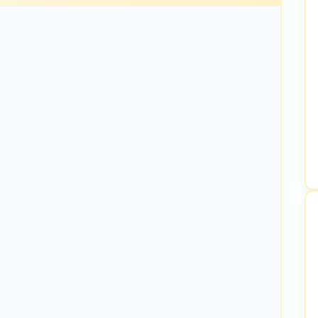
muito prestativo e pontual. Eles falar