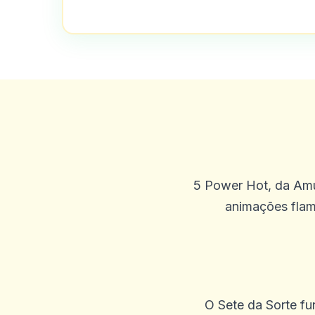
0
0
Jolly Sauzuo
J
2025-10-01 07:09:57
Não sei por que é classific
apoio conhece o trabalho d
documentos de 3 a 4 vezes q
5 Power Hot, da Amu
0
0
animações flame
Taha Talebpour
T
2025-09-30 00:03:50
Um dos melhores projetos n
O Sete da Sorte fu