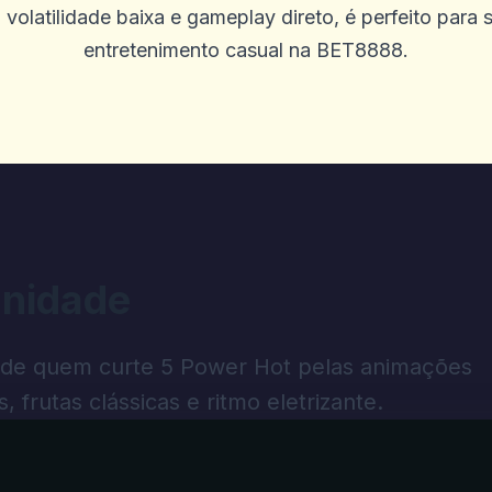
olatilidade baixa e gameplay direto, é perfeito para 
entretenimento casual na BET8888.
 honesta da minha experiência. Estou n
 ou nenhuma resenha (exceto os pouco
verificação e fiz um depósito de US 
nidade
A única desvantagem. O MasterCard não
cia bancária. Depois disso, fez a retira
. Eles lidaram com as coisas muito bem
 de quem curte 5 Power Hot pelas animações
, frutas clássicas e ritmo eletrizante.