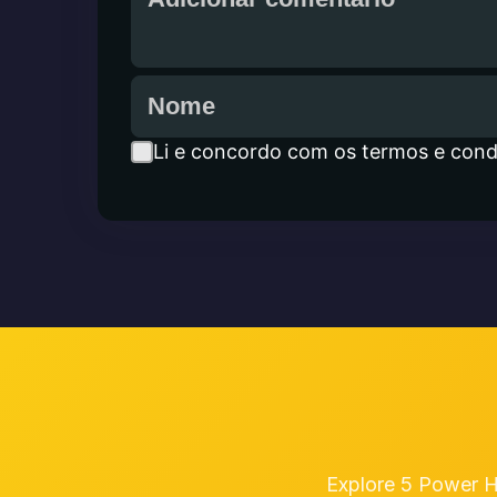
Li e concordo com os termos e cond
Explore 5 Power H