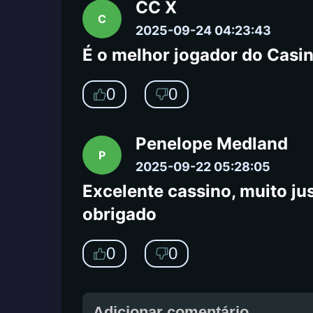
CC X
C
2025-09-24 04:23:43
É o melhor jogador do Casin
0
0
Penelope Medland
P
2025-09-22 05:28:05
Excelente cassino, muito jus
obrigado
0
0