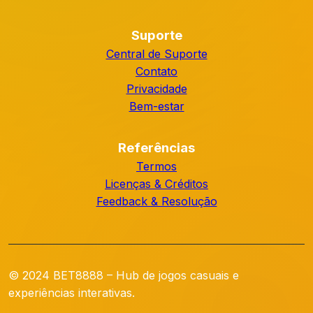
Suporte
Central de Suporte
Contato
Privacidade
Bem-estar
Referências
Termos
Licenças & Créditos
Feedback & Resolução
© 2024 BET8888 – Hub de jogos casuais e
experiências interativas.