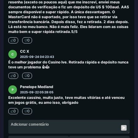
resenha (exceto os poucos aqui) que me inscrevi, enviei meus
documentos de verificação e fiz um depósito de US $ 100aud. AAS
sempre disponível e super rápido. A única desvantagem. O
MasterCard não é suportado, por isso teve que se retirar via
transferência bancária. Depois disso, fez a retirada. 2 dias depois.
Lá está no meu banco. Não é mais feliz. Eles lidaram com as coisas
muito bem e super rápida retirada.5/5
0
0
CC X
C
2025-09-24 04:23:43
É o melhor jogador do Casino Ive. Retirada rápida e depósito nunca
teve um problema 👍👍
0
0
Penelope Medland
P
2025-09-22 05:28:05
Excelente cassino, muito justo, teve muitas vitórias e até venceu
em jogos grátis, eu amo isso, obrigado
0
0