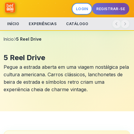
LOGIN
REGISTRAR-SE
INÍCIO
EXPERIÊNCIAS
CATÁLOGO
Início
5 Reel Drive
5 Reel Drive
Pegue a estrada aberta em uma viagem nostálgica pela
cultura americana. Carros clássicos, lanchonetes de
beira de estrada e símbolos retro criam uma
experiência cheia de charme vintage.