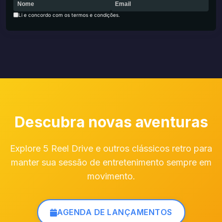
Li e concordo com os termos e condições.
Descubra novas aventuras
Explore 5 Reel Drive e outros clássicos retro para
manter sua sessão de entretenimento sempre em
movimento.
AGENDA DE LANÇAMENTOS