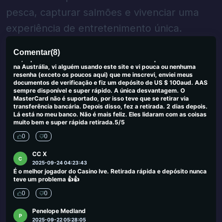
2025-09-30 00:03:50
Um dos melhores projetos no campo de jogos e loterias
pesca, capturar salmões e vivenciar uma
0
0
experiência de entretenimento única.
Shawn Cullum
S
2025-09-26 03:42:10
Comentar
(
8
)
Ok, aqui está minha revisão honesta da minha experiência. Estou
na Austrália, vi alguém usando este site e vi pouca ou nenhuma
resenha (exceto os poucos aqui) que me inscrevi, enviei meus
documentos de verificação e fiz um depósito de US $ 100aud. AAS
sempre disponível e super rápido. A única desvantagem. O
MasterCard não é suportado, por isso teve que se retirar via
transferência bancária. Depois disso, fez a retirada. 2 dias depois.
Lá está no meu banco. Não é mais feliz. Eles lidaram com as coisas
muito bem e super rápida retirada.5/5
0
0
CC X
C
2025-09-24 04:23:43
É o melhor jogador do Casino Ive. Retirada rápida e depósito nunca
teve um problema 👍👍
0
0
Penelope Medland
P
2025-09-22 05:28:05