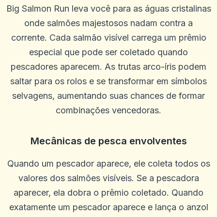
Big Salmon Run leva você para as águas cristalinas
onde salmões majestosos nadam contra a
corrente. Cada salmão visível carrega um prêmio
especial que pode ser coletado quando
pescadores aparecem. As trutas arco-íris podem
saltar para os rolos e se transformar em símbolos
selvagens, aumentando suas chances de formar
combinações vencedoras.
Mecânicas de pesca envolventes
Quando um pescador aparece, ele coleta todos os
valores dos salmões visíveis. Se a pescadora
Melanie
aparecer, ela dobra o prêmio coletado. Quando
M
2025-10-22 03:17:18
O atendimento ao cliente é muito prestativo e pontual. Eles falarão
exatamente um pescador aparece e lança o anzol
com você passo a passo e serão sempre muito educados. Bônus