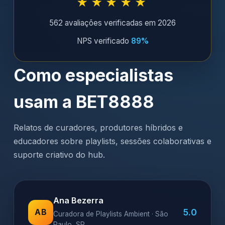
★★★★★
562 avaliações verificadas em 2026
NPS verificado
89%
Como especialistas
usam a BET8888
Relatos de curadores, produtores híbridos e
educadores sobre playlists, sessões colaborativas e
suporte criativo do hub.
Ana Bezerra
5.0
AB
Curadora de Playlists Ambient · São
Paulo, SP