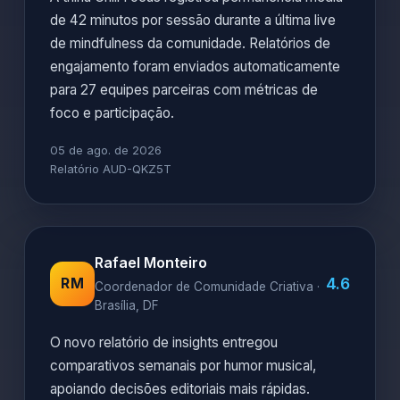
de 42 minutos por sessão durante a última live
de mindfulness da comunidade. Relatórios de
engajamento foram enviados automaticamente
para 27 equipes parceiras com métricas de
foco e participação.
05 de ago. de 2026
Relatório AUD-QKZ5T
Rafael Monteiro
4.6
RM
Coordenador de Comunidade Criativa ·
Brasília, DF
O novo relatório de insights entregou
comparativos semanais por humor musical,
apoiando decisões editoriais mais rápidas.