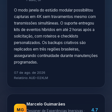
O modo janela do estúdio modular possibilitou
capturas em 4K sem travamentos mesmo com
transmissões simultâneas. O suporte entregou
kits de eventos híbridos em até 2 horas após a
solicitação, com roteiros e checklists
personalizados. Os backups criativos são
replicados em três regiões brasileiras,
assegurando continuidade durante manutenções
programadas.
07 de ago. de 2026
Relatório AUD-02XLM
Marcelo Guimarães
4.7
MG
Designer de Experiências Imersivas ·