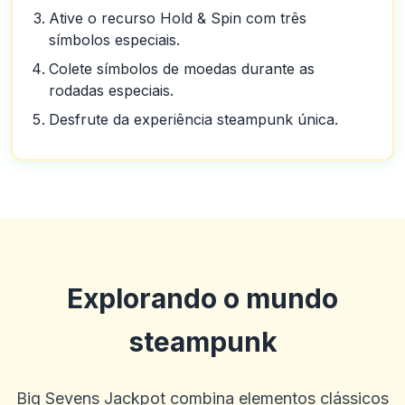
Ative o recurso Hold & Spin com três
símbolos especiais.
Colete símbolos de moedas durante as
rodadas especiais.
Desfrute da experiência steampunk única.
Explorando o mundo
steampunk
Big Sevens Jackpot combina elementos clássicos