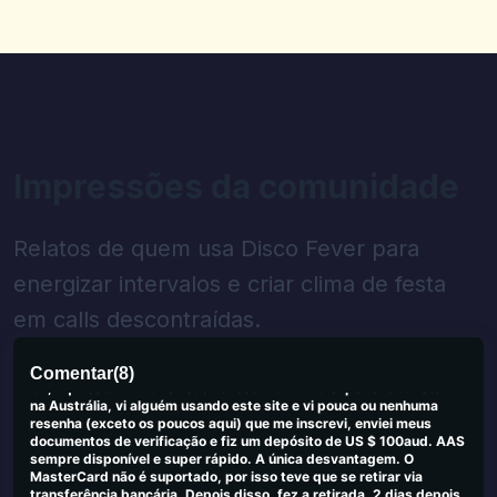
0
0
Jolly Sauzuo
J
2025-10-01 07:09:57
Não sei por que é classificado como mal, é simplesmente o melhor
e amigável que a equipe de apoio conhece o trabalho deles, eu
tenho uma planície em documentos da FICA, enviei meus
documentos de 3 a 4 vezes que eles ainda não os aprovam, além
disso, é o melhor
Impressões da comunidade
0
0
Taha Talebpour
Relatos de quem usa Disco Fever para
T
2025-09-30 00:03:50
Um dos melhores projetos no campo de jogos e loterias
energizar intervalos e criar clima de festa
0
0
em calls descontraídas.
Shawn Cullum
S
2025-09-26 03:42:10
Comentar
(
8
)
Ok, aqui está minha revisão honesta da minha experiência. Estou
na Austrália, vi alguém usando este site e vi pouca ou nenhuma
resenha (exceto os poucos aqui) que me inscrevi, enviei meus
documentos de verificação e fiz um depósito de US $ 100aud. AAS
sempre disponível e super rápido. A única desvantagem. O
MasterCard não é suportado, por isso teve que se retirar via
transferência bancária. Depois disso, fez a retirada. 2 dias depois.