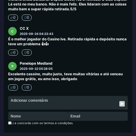
Lá está no meu banco. Não é mais feliz. Eles lidaram com as coisas
muito bem e super rápida retirada.5/5
0
0
CC X
C
2025-09-24 04:23:43
É o melhor jogador do Casino Ive. Retirada rápida e depósito nunca
teve um problema 👍👍
0
0
Penelope Medland
P
2025-09-22 05:28:05
Excelente cassino, muito justo, teve muitas vitórias e até venceu
em jogos grátis, eu amo isso, obrigado
0
0
Li e concordo com os termos e condições.