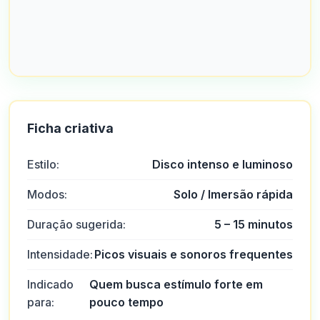
Ficha criativa
Estilo:
Disco intenso e luminoso
Modos:
Solo / Imersão rápida
Duração sugerida:
5 – 15 minutos
Intensidade:
Picos visuais e sonoros frequentes
Indicado
Quem busca estímulo forte em
para:
pouco tempo