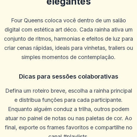
elegantes
Four Queens coloca você dentro de um salão
digital com estética art déco. Cada rainha ativa um
conjunto de ritmos, harmonias e efeitos de luz para
criar cenas rápidas, ideais para vinhetas, trailers ou
simples momentos de contemplação.
Melanie
M
2025-10-22 03:17:18
Dicas para sessões colaborativas
O atendimento ao cliente é muito prestativo e pontual. Eles falarão
com você passo a passo e serão sempre muito educados. Bônus
incríveis e pagamentos realmente fáceis!
Defina um roteiro breve, escolha a rainha principal
0
0
e distribua funções para cada participante.
Enquanto alguém conduz a trilha, outros podem
Joseph Migliore
J
2025-10-15 07:14:12
atuar no painel de notas ou nas paletas de cor. Ao
Ampla gama de opções de apostas com boas probabilidades
final, exporte os frames favoritos e compartilhe no
0
0
canal #playlists.