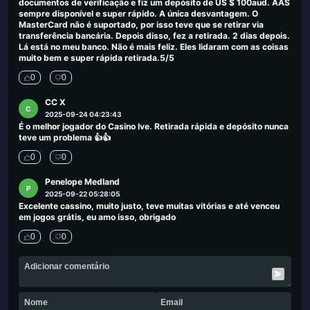
documentos de verificação e fiz um depósito de US $ 100aud. AAS
sempre disponível e super rápido. A única desvantagem. O
MasterCard não é suportado, por isso teve que se retirar via
transferência bancária. Depois disso, fez a retirada. 2 dias depois.
Lá está no meu banco. Não é mais feliz. Eles lidaram com as coisas
muito bem e super rápida retirada.5/5
0
0
CC X
C
2025-09-24 04:23:43
É o melhor jogador do Casino Ive. Retirada rápida e depósito nunca
teve um problema 👍👍
0
0
Penelope Medland
P
2025-09-22 05:28:05
Excelente cassino, muito justo, teve muitas vitórias e até venceu
em jogos grátis, eu amo isso, obrigado
0
0