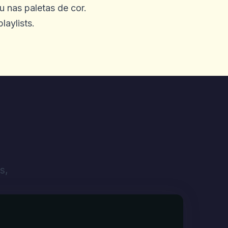
u nas paletas de cor.
laylists.
a Austrália, vi alguém
s aqui) que me inscrevi,
$ 100aud. AAS sempre
 é suportado, por isso teve
da. 2 dias depois. Lá está no
 e super rápida retirada.5/5
s,