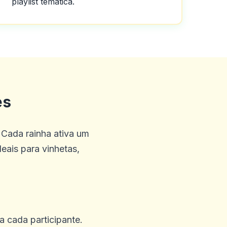
playlist temática.
 e amigável que a equipe de
ntos da FICA, enviei meus
es
isso, é o melhor
 Cada rainha ativa um
deais para vinhetas,
ra cada participante.