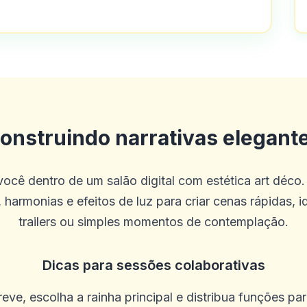
ado como mal, é simplesmente o melhor
eles, eu tenho uma planície em docume
onstruindo narrativas elegant
ue eles ainda não os aprovam, além d
ocê dentro de um salão digital com estética art déco.
 harmonias e efeitos de luz para criar cenas rápidas, i
trailers ou simples momentos de contemplação.
Dicas para sessões colaborativas
o campo de jogos e loterias
eve, escolha a rainha principal e distribua funções pa