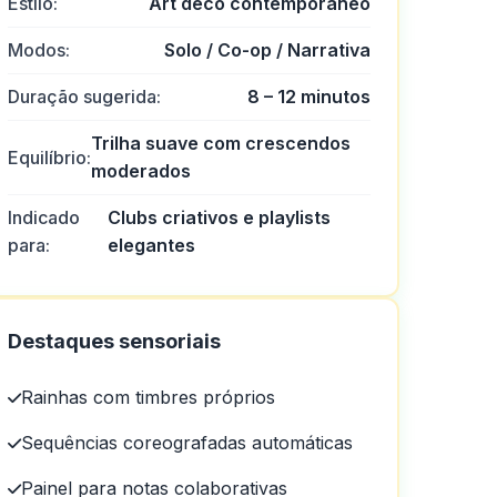
Estilo:
Art déco contemporâneo
Modos:
Solo / Co-op / Narrativa
Duração sugerida:
8 – 12 minutos
Trilha suave com crescendos
Equilíbrio:
moderados
Indicado
Clubs criativos e playlists
para:
elegantes
Destaques sensoriais
Rainhas com timbres próprios
Sequências coreografadas automáticas
ão com você passo a passo e
Painel para notas colaborativas