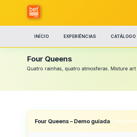
INÍCIO
EXPERIÊNCIAS
CATÁLOGO
Início
Coleções Clássicas
Four Queens
Four Queens
Quatro rainhas, quatro atmosferas. Misture art 
Four Queens – Demo guiada
COLEÇÃO C