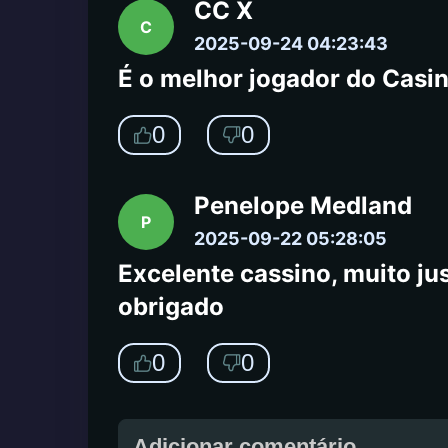
CC X
C
2025-09-24 04:23:43
É o melhor jogador do Casin
0
0
Penelope Medland
P
2025-09-22 05:28:05
Excelente cassino, muito jus
obrigado
0
0