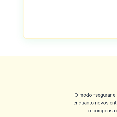
Lá ótimo
0
0
Jolly Sauzuo
J
2025-10-01 07:09:57
Não sei por que é classific
apoio conhece o trabalho d
documentos de 3 a 4 vezes q
0
0
O modo “segurar e 
enquanto novos ent
Taha Talebpour
recompensa e
T