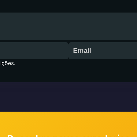
ições.