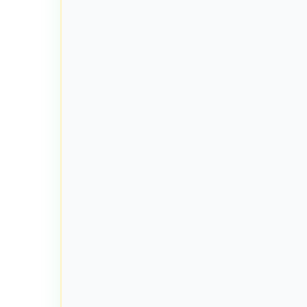
Melanie