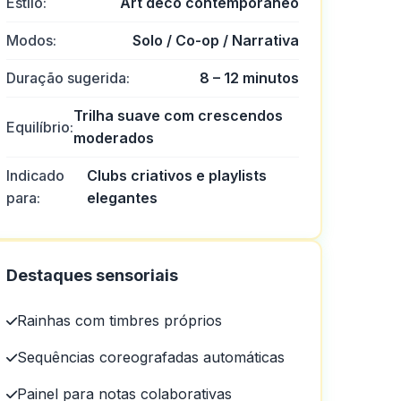
Estilo:
Art déco contemporâneo
Modos:
Solo / Co-op / Narrativa
Duração sugerida:
8 – 12 minutos
Trilha suave com crescendos
Equilíbrio:
moderados
Indicado
Clubs criativos e playlists
para:
elegantes
Destaques sensoriais
Rainhas com timbres próprios
Sequências coreografadas automáticas
ão com você passo a passo e
Painel para notas colaborativas