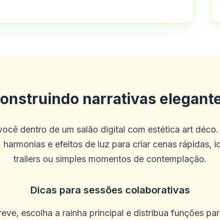
ado como mal, é simplesmente o melhor
eles, eu tenho uma planície em docume
onstruindo narrativas elegant
ue eles ainda não os aprovam, além d
ocê dentro de um salão digital com estética art déco.
 harmonias e efeitos de luz para criar cenas rápidas, i
trailers ou simples momentos de contemplação.
Dicas para sessões colaborativas
o campo de jogos e loterias
eve, escolha a rainha principal e distribua funções pa