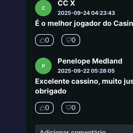
CC X
C
2025-09-24 04:23:43
É o melhor jogador do Casin
0
0
Penelope Medland
P
2025-09-22 05:28:05
Excelente cassino, muito jus
obrigado
0
0