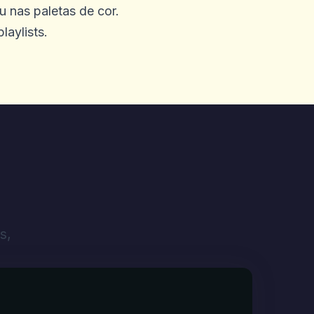
u nas paletas de cor.
laylists.
a Austrália, vi alguém
s aqui) que me inscrevi,
$ 100aud. AAS sempre
 é suportado, por isso teve
da. 2 dias depois. Lá está no
 e super rápida retirada.5/5
s,