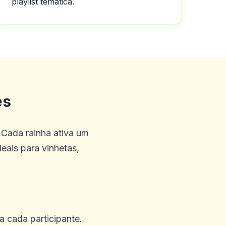
playlist temática.
 e amigável que a equipe de
ntos da FICA, enviei meus
es
isso, é o melhor
 Cada rainha ativa um
deais para vinhetas,
ra cada participante.