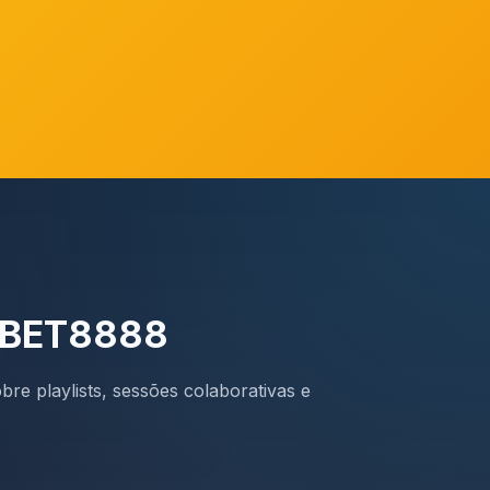
a BET8888
re playlists, sessões colaborativas e