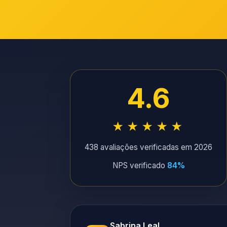
4.6
★★★★★
438 avaliações verificadas em 2026
NPS verificado
84%
Sabrina Leal