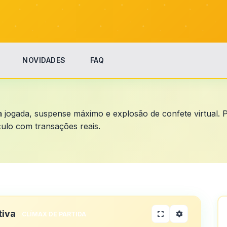
NOVIDADES
FAQ
ma jogada, suspense máximo e explosão de confete virtual.
ulo com transações reais.
tiva
CLÍMAX DE PARTIDA