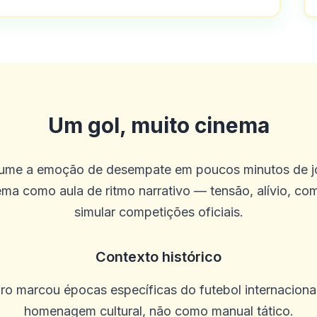
ado como mal, é simplesmente o melhor
eles, eu tenho uma planície em docume
ue eles ainda não os aprovam, além d
Um gol, muito cinema
sume a emoção de desempate em poucos minutos de jo
ma como aula de ritmo narrativo — tensão, alívio, 
simular competições oficiais.
o campo de jogos e loterias
Contexto histórico
uro marcou épocas específicas do futebol internaciona
homenagem cultural, não como manual tático.