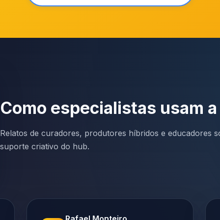
Como especialistas usam 
Relatos de curadores, produtores híbridos e educadores so
suporte criativo do hub.
Rafael Monteiro