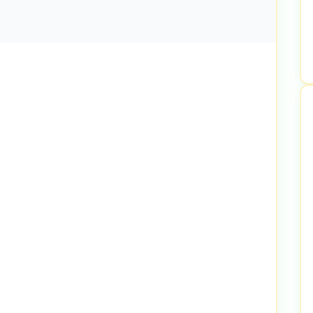
postas com boas probabilidades