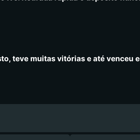
to, teve muitas vitórias e até venceu e