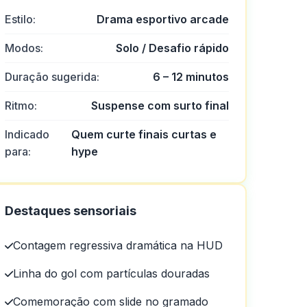
Estilo:
Drama esportivo arcade
Modos:
Solo / Desafio rápido
Duração sugerida:
6 – 12 minutos
Ritmo:
Suspense com surto final
Indicado
Quem curte finais curtas e
para:
hype
Destaques sensoriais
ão com você passo a passo e
Contagem regressiva dramática na HUD
mente fáceis!
Linha do gol com partículas douradas
Comemoração com slide no gramado