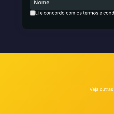
Li e concordo com os termos e cond
Veja outras