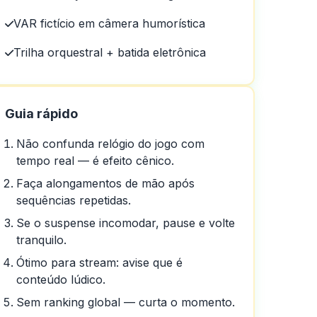
VAR fictício em câmera humorística
Trilha orquestral + batida eletrônica
Guia rápido
Não confunda relógio do jogo com
tempo real — é efeito cênico.
Faça alongamentos de mão após
sequências repetidas.
Se o suspense incomodar, pause e volte
tranquilo.
Ótimo para stream: avise que é
conteúdo lúdico.
Sem ranking global — curta o momento.