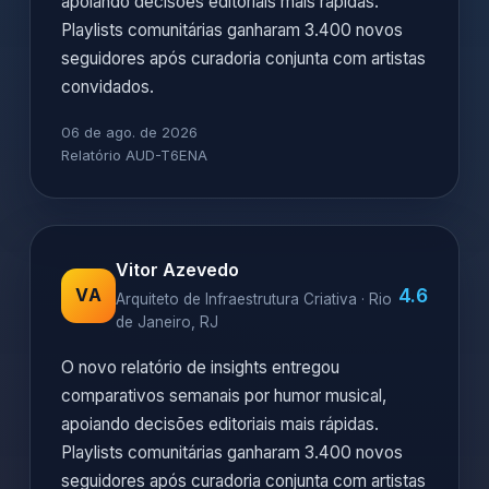
apoiando decisões editoriais mais rápidas.
Playlists comunitárias ganharam 3.400 novos
seguidores após curadoria conjunta com artistas
convidados.
06 de ago. de 2026
Relatório AUD-T6ENA
Vitor Azevedo
4.6
VA
Arquiteto de Infraestrutura Criativa · Rio
de Janeiro, RJ
O novo relatório de insights entregou
comparativos semanais por humor musical,
apoiando decisões editoriais mais rápidas.
Playlists comunitárias ganharam 3.400 novos
seguidores após curadoria conjunta com artistas