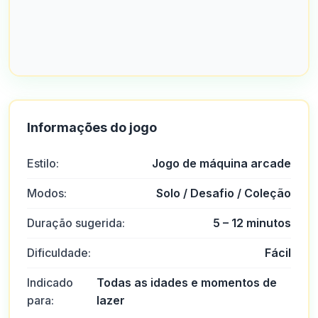
Informações do jogo
Estilo:
Jogo de máquina arcade
Modos:
Solo / Desafio / Coleção
Duração sugerida:
5 – 12 minutos
Dificuldade:
Fácil
Indicado
Todas as idades e momentos de
para:
lazer