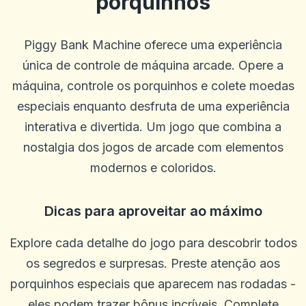
porquinhos
Piggy Bank Machine oferece uma experiência
única de controle de máquina arcade. Opere a
máquina, controle os porquinhos e colete moedas
especiais enquanto desfruta de uma experiência
interativa e divertida. Um jogo que combina a
nostalgia dos jogos de arcade com elementos
modernos e coloridos.
Dicas para aproveitar ao máximo
Melanie
M
2025-10-22 03:17:18
O atendimento ao cliente é muito prestativo e pontual. Eles falarão
Explore cada detalhe do jogo para descobrir todos
com você passo a passo e serão sempre muito educados. Bônus
incríveis e pagamentos realmente fáceis!
os segredos e surpresas. Preste atenção aos
0
0
porquinhos especiais que aparecem nas rodadas -
eles podem trazer bônus incríveis. Complete
Joseph Migliore