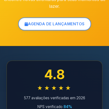
lazer.
AGENDA DE LANÇAMENTOS
4.8
★★★★★
577 avaliações verificadas em 2026
NPS verificado
84%