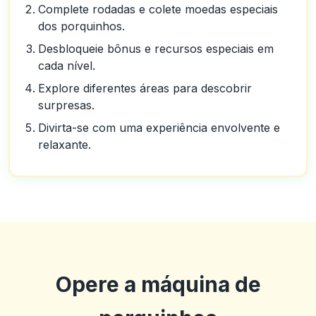
Complete rodadas e colete moedas especiais
dos porquinhos.
Desbloqueie bônus e recursos especiais em
cada nível.
Explore diferentes áreas para descobrir
surpresas.
Divirta-se com uma experiência envolvente e
relaxante.
Opere a máquina de