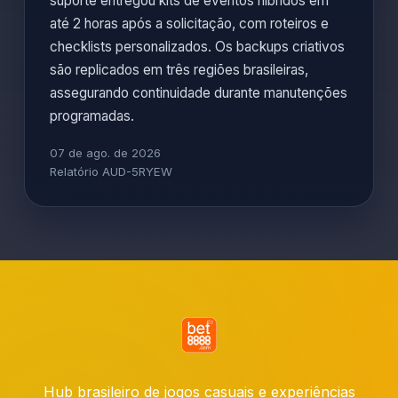
suporte entregou kits de eventos híbridos em
até 2 horas após a solicitação, com roteiros e
checklists personalizados. Os backups criativos
são replicados em três regiões brasileiras,
assegurando continuidade durante manutenções
programadas.
07 de ago. de 2026
Relatório AUD-5RYEW
Hub brasileiro de jogos casuais e experiências