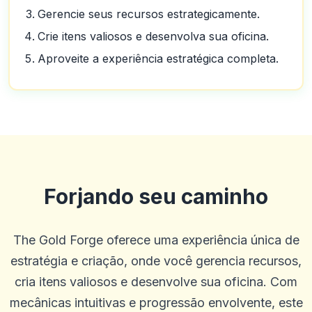
Gerencie seus recursos estrategicamente.
Crie itens valiosos e desenvolva sua oficina.
Aproveite a experiência estratégica completa.
Forjando seu caminho
The Gold Forge oferece uma experiência única de
estratégia e criação, onde você gerencia recursos,
cria itens valiosos e desenvolve sua oficina. Com
mecânicas intuitivas e progressão envolvente, este