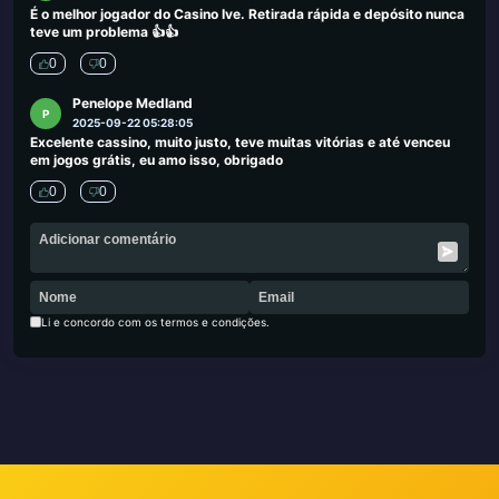
É o melhor jogador do Casino Ive. Retirada rápida e depósito nunca
teve um problema 👍👍
0
0
Penelope Medland
P
2025-09-22 05:28:05
Excelente cassino, muito justo, teve muitas vitórias e até venceu
em jogos grátis, eu amo isso, obrigado
0
0
Li e concordo com os termos e condições.