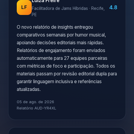
Luiza Freire
4.8
LF
Facilitadora de Jams Híbridas · Recife,
PE
O novo relatório de insights entregou
comparativos semanais por humor musical,
apoiando decisões editoriais mais rápidas.
Relatórios de engajamento foram enviados
automaticamente para 27 equipes parceiras
com métricas de foco e participação. Todos os
materiais passam por revisão editorial dupla para
garantir linguagem inclusiva e referências
atualizadas.
05 de ago. de 2026
Relatório AUD-YR4XL