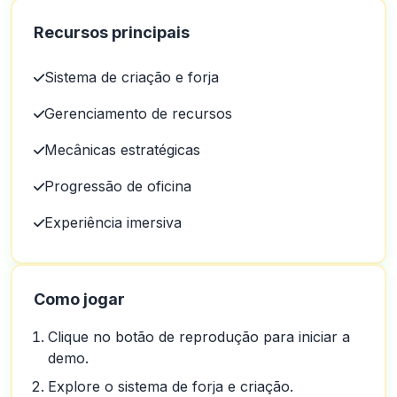
Recursos principais
Sistema de criação e forja
Gerenciamento de recursos
Mecânicas estratégicas
Progressão de oficina
Experiência imersiva
Como jogar
Clique no botão de reprodução para iniciar a
demo.
Explore o sistema de forja e criação.