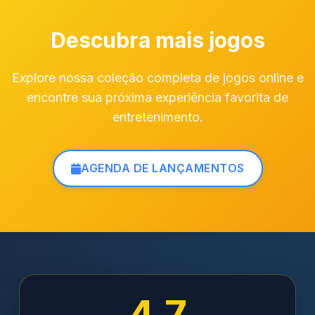
Descubra mais jogos
Explore nossa coleção completa de jogos online e
encontre sua próxima experiência favorita de
entretenimento.
AGENDA DE LANÇAMENTOS
4.7