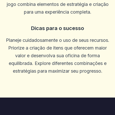
jogo combina elementos de estratégia e criação
para uma experiência completa.
Melanie
M
2025-10-22 03:17:18
O atendimento ao cliente é muito prestativo e pontual. Eles falarão
Dicas para o sucesso
com você passo a passo e serão sempre muito educados. Bônus
incríveis e pagamentos realmente fáceis!
0
0
Planeje cuidadosamente o uso de seus recursos.
Priorize a criação de itens que oferecem maior
Joseph Migliore
J
2025-10-15 07:14:12
valor e desenvolva sua oficina de forma
Ampla gama de opções de apostas com boas probabilidades
equilibrada. Explore diferentes combinações e
0
0
estratégias para maximizar seu progresso.
Dale White
D
2025-10-03 11:10:46
Lá ótimo
0
0
Jolly Sauzuo
J
2025-10-01 07:09:57
Não sei por que é classificado como mal, é simplesmente o melhor
e amigável que a equipe de apoio conhece o trabalho deles, eu