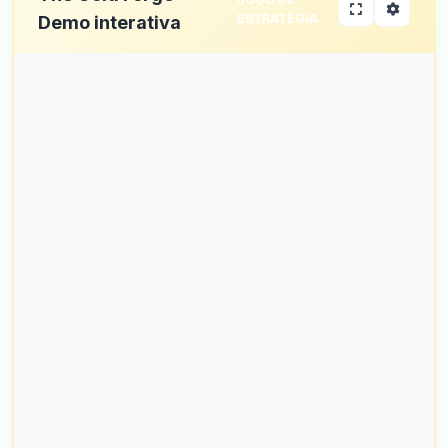
ESTRATÉGIA
Demo interativa