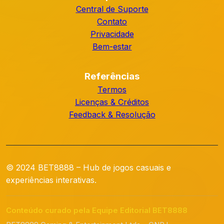
Central de Suporte
Contato
Privacidade
Bem-estar
Referências
Termos
Licenças & Créditos
Feedback & Resolução
© 2024 BET8888 – Hub de jogos casuais e
experiências interativas.
Conteúdo curado pela Equipe Editorial BET8888