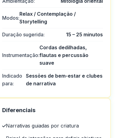
Ambientação:
Mitologia oriental
Relax / Contemplação /
Modos:
Storytelling
Duração sugerida:
15 – 25 minutos
Cordas dedilhadas,
Instrumentação:
flautas e percussão
suave
Indicado
Sessões de bem-estar e clubes
para:
de narrativa
Diferenciais
Narrativas guiadas por criatura