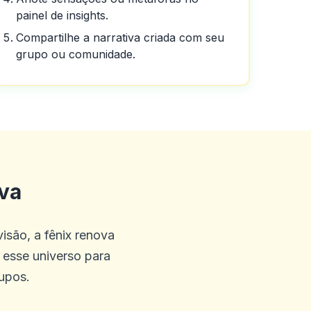
painel de insights.
Compartilhe a narrativa criada com seu
grupo ou comunidade.
 e amigável que a equipe de
ntos da FICA, enviei meus
iva
isso, é o melhor
isão, a fênix renova
e esse universo para
rupos.