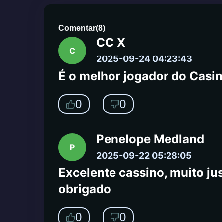
0
0
Comentar
(
8
)
CC X
C
2025-09-24 04:23:43
É o melhor jogador do Casin
0
0
Penelope Medland
P
2025-09-22 05:28:05
Excelente cassino, muito jus
obrigado
0
0