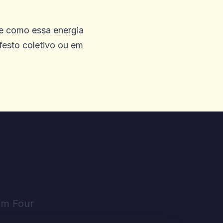
re como essa energia
festo coletivo ou em
a Austrália, vi alguém
s aqui) que me inscrevi,
$ 100aud. AAS sempre
 é suportado, por isso teve
da. 2 dias depois. Lá está no
 e super rápida retirada.5/5
zam Four