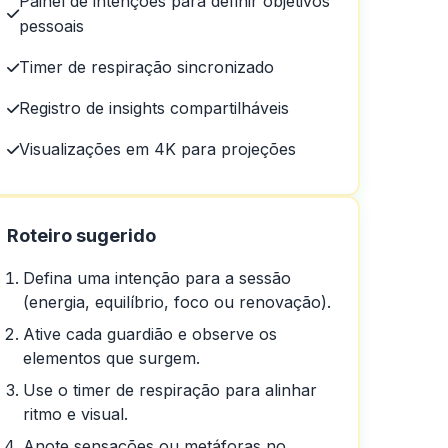
Painel de intenções para definir objetivos
pessoais
ão com você passo a passo e
Timer de respiração sincronizado
mente fáceis!
Registro de insights compartilháveis
Visualizações em 4K para projeções
Roteiro sugerido
Defina uma intenção para a sessão
(energia, equilíbrio, foco ou renovação).
Ative cada guardião e observe os
elementos que surgem.
Use o timer de respiração para alinhar
ritmo e visual.
Anote sensações ou metáforas no