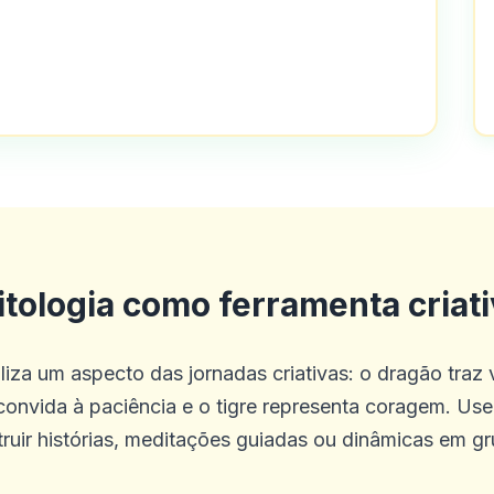
ado como mal, é simplesmente o melhor
eles, eu tenho uma planície em docume
tologia como ferramenta criat
ue eles ainda não os aprovam, além d
liza um aspecto das jornadas criativas: o dragão traz v
 convida à paciência e o tigre representa coragem. Us
ruir histórias, meditações guiadas ou dinâmicas em g